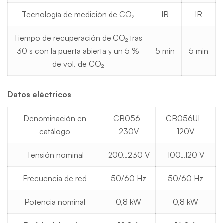
Tecnología de medición de CO₂
IR
IR
Tiempo de recuperación de CO₂ tras
30 s con la puerta abierta y un 5 %
5 min
5 min
de vol. de CO₂
Datos eléctricos
Denominación en
CB056-
CB056UL-
catálogo
230V
120V
Tensión nominal
200…230 V
100…120 V
Frecuencia de red
50/60 Hz
50/60 Hz
Potencia nominal
0,8 kW
0,8 kW