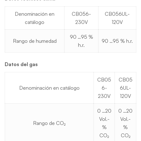
Denominación en
CB056-
CB056UL-
catálogo
230V
120V
90 …95 %
Rango de humedad
90 …95 % h.r.
h.r.
Datos del gas
CB05
CB05
Denominación en catálogo
6-
6UL-
230V
120V
0 …20
0 …20
Vol.-
Vol.-
Rango de CO₂
%
%
CO₂
CO₂