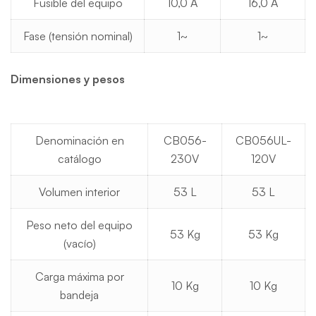
Fusible del equipo
10,0 A
16,0 A
Fase (tensión nominal)
1~
1~
Dimensiones y pesos
Denominación en
CB056-
CB056UL-
catálogo
230V
120V
Volumen interior
53 L
53 L
Peso neto del equipo
53 Kg
53 Kg
(vacío)
Carga máxima por
10 Kg
10 Kg
bandeja