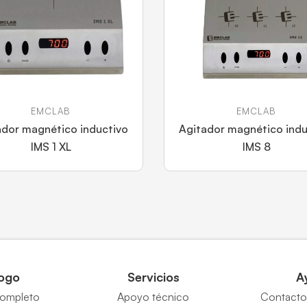
EMCLAB
EMCLAB
ador magnético inductivo
Agitador magnético indu
IMS 1 XL
IMS 8
ogo
Servicios
A
completo
Apoyo técnico
Contacto 