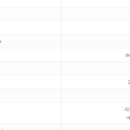
e
de
´-1
u