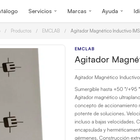
tálogo
Servicios
Marcas
Ayuda
Id
o
Productos
EMCLAB
Agitador Magnético Inductivo IM
EMCLAB
Agitador Magnét
Agitador Magnético Inductiv
Sumergible hasta +50 °/+95 °
Agitador magnético ultraplan
concepto de accionamiento 
potente de soluciones.
Veloc
incluso a bajas velocidades.
C
encapsulada y herméticamente
gérmenes.
Construcción extre