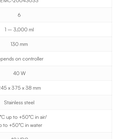
EMC-20043033
6
1 – 3,000 ml
130 mm
pends on controller
40 W
245 x 375 x 38 mm
Stainless steel
0°C up to +50°C in air/
p to +50°C in water