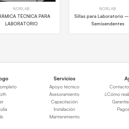
NORLAB
NORLAB
RÁMICA TÉCNICA PARA
Sillas para Laboratorio – 
LABORATORIO
Semisendentes
ogo
Servicios
A
completo
Apoyo técnico
Contacto 
Roth
Asesoramiento
¿Cómo reali
er
Capacitación
Garantía
eolia
Instalación
Pagos
ab
Mantenimiento