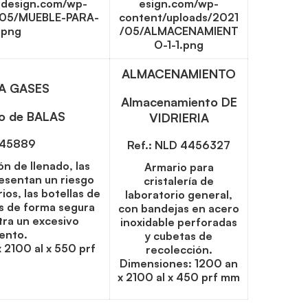
ALMACENAMIENTO
A GASES
Almacenamiento DE
o de BALAS
VIDRIERIA
445889
Ref.: NLD 4456327
ón de llenado, las
Armario para
resentan un riesgo
cristalería de
ios, las botellas de
laboratorio general,
s de forma segura
con bandejas en acero
tra un excesivo
inoxidable perforadas
ento.
y cubetas de
 2100 al x 550 prf
recolección.
Dimensiones: 1200 an
x 2100 al x 450 prf mm