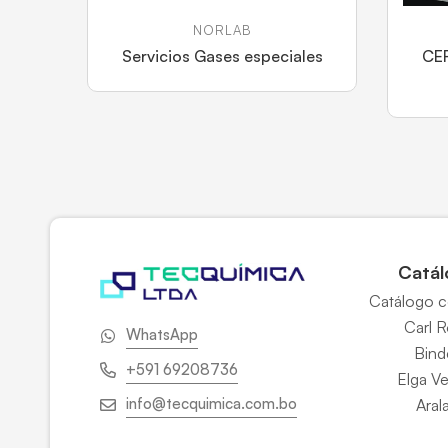
NORLAB
Servicios Gases especiales
CE
Catál
Catálogo 
Carl 
WhatsApp
Bind
+591 69208736
Elga V
info@tecquimica.com.bo
Aral