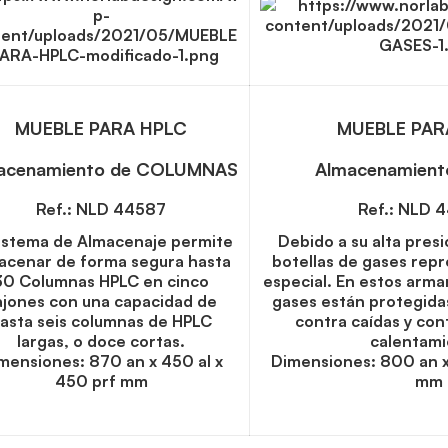
MUEBLE PARA HPLC
MUEBLE PAR
acenamiento de COLUMNAS
Almacenamient
Ref.: NLD 44587
Ref.: NLD 
Sistema de Almacenaje permite
Debido a su alta presi
acenar de forma segura hasta
botellas de gases rep
30 Columnas HPLC en cinco
especial. En estos armar
ajones con una capacidad de
gases están protegida
asta seis columnas de HPLC
contra caídas y con
largas, o doce cortas.
calentami
mensiones: 870 an x 450 al x
Dimensiones: 800 an x
450 prf mm
mm