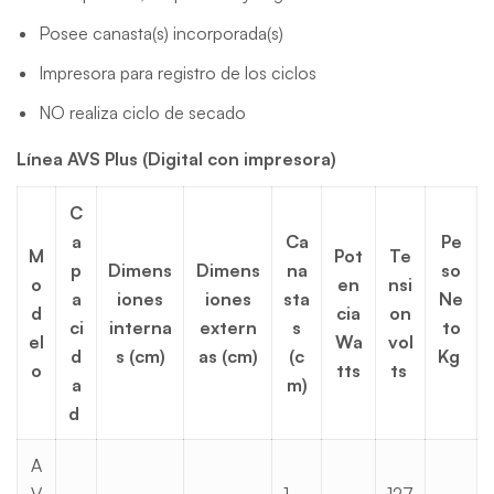
Posee canasta(s) incorporada(s)
Impresora para registro de los ciclos
NO realiza ciclo de secado
Línea AVS Plus (Digital con impresora)
C
a
Ca
Pe
M
Pot
Te
p
Dimens
Dimens
na
so
o
en
nsi
a
iones
iones
sta
Ne
d
cia
on
ci
interna
extern
s
to
el
Wa
vol
d
s (cm)
as
(cm)
(c
Kg
o
tts
ts
a
m)
d
A