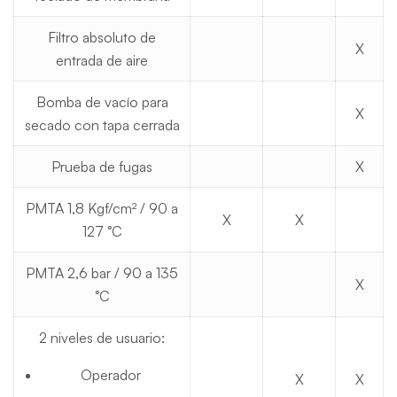
Filtro absoluto de
X
entrada de aire
Bomba de vacío para
X
secado con tapa cerrada
Prueba de fugas
X
PMTA 1,8 Kgf/cm² / 90 a
X
X
127 °C
PMTA 2,6 bar / 90 a 135
X
°C
2 niveles de usuario:
Operador
X
X