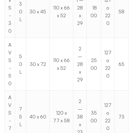
V
1 –
127
3
S
110 x 66
28
18
o
0
30 x 45
58
-
x 52
x
00
22
L
3
29
0
0
A
2
V
127
5
–
S
110 x 66
25
o
0
30 x 72
28
65
-
x 52
00
22
L
x
5
0
29
0
A
2
V
127
7
–
S
120 x
35
o
5
40 x 60
38
73
-
77 x 58
00
22
L
x
7
0
23