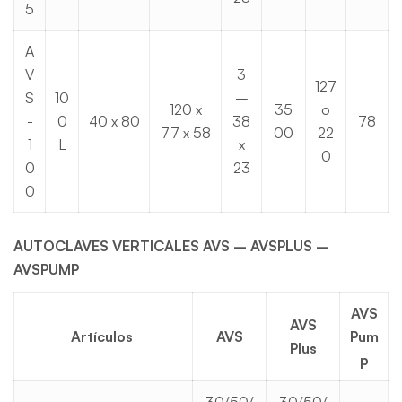
5
A
V
3
127
S
10
–
120 x
35
o
-
0
40 x 80
38
78
77 x 58
00
22
1
L
x
0
0
23
0
AUTOCLAVES VERTICALES AVS – AVSPLUS –
AVSPUMP
AVS
AVS
Artículos
AVS
Pum
Plus
p