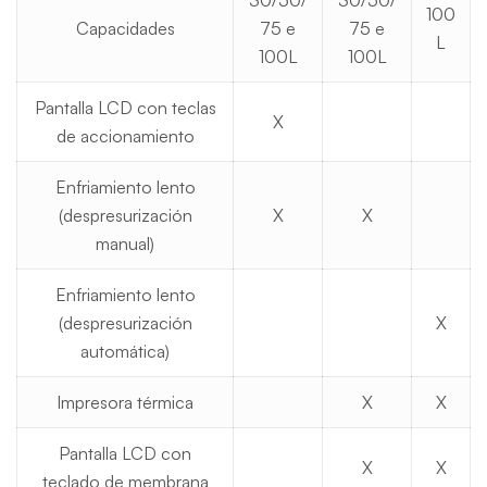
30/50/
30/50/
100
Capacidades
75 e
75 e
L
100L
100L
Pantalla LCD con teclas
X
de accionamiento
Enfriamiento lento
(despresurización
X
X
manual)
Enfriamiento lento
(despresurización
X
automática)
Impresora térmica
X
X
Pantalla LCD con
X
X
teclado de membrana