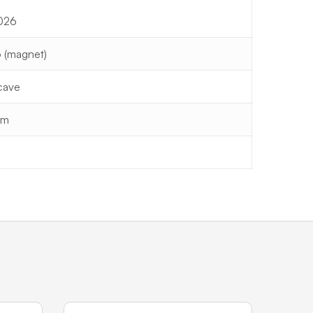
026
 (magnet)
ncave
mm