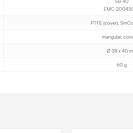
SB 40
EMC-20043
PTFE (cover), SmCo
triangular, co
Ø 28 x 40 
60 g