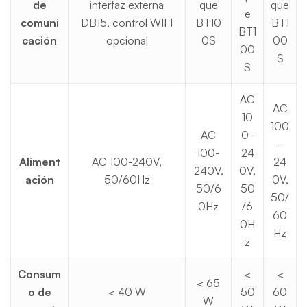
de
interfaz externa
que
que
e
comuni
DB15, control WIFI
BT10
BT1
BT1
cación
opcional
0S
00
00
S
S
AC
AC
10
100
AC
0-
-
100-
24
Aliment
AC 100-240V,
24
240V,
0V,
ación
50/60Hz
0V,
50/6
50
50/
0Hz
/6
60
0H
Hz
z
Consum
<
<
< 65
o de
< 40 W
50
60
W