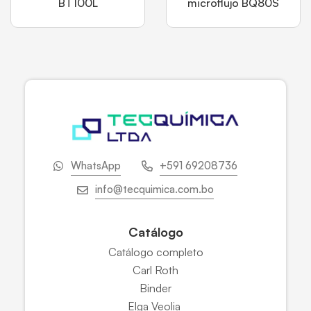
BT100L
microflujo BQ80S
WhatsApp
+591 69208736
info@tecquimica.com.bo
Catálogo
Catálogo completo
Carl Roth
Binder
Elga Veolia