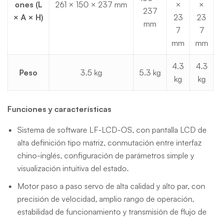
ones (L
261 × 150 × 237 mm
×
×
237
× A × H)
23
23
mm
7
7
mm
mm
4.3
4.3
Peso
3.5 kg
5.3 kg
kg
kg
Funciones y características
Sistema de software LF-LCD-OS, con pantalla LCD de
alta definición tipo matriz, conmutación entre interfaz
chino-inglés, configuración de parámetros simple y
visualización intuitiva del estado.
Motor paso a paso servo de alta calidad y alto par, con
precisión de velocidad, amplio rango de operación,
estabilidad de funcionamiento y transmisión de flujo de