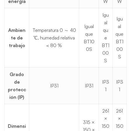
energía
W
W
Igu
Igu
al
Igual
al
Ambien
Temperatura 0 ～ 40
qu
que
que
te de
℃, humedad relativa
e
BT10
BT1
trabajo
< 80 %
BT1
0S
00
00
S
S
Grado
de
IP3
IP3
IP31
IP31
protecc
1
1
ión (IP)
261
261
×
×
315 ×
Dimensi
150
150
150 ×