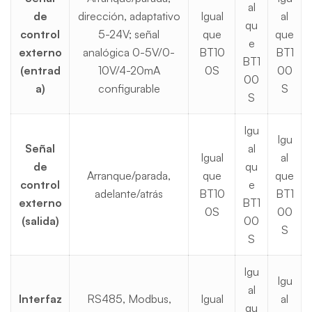
al
de
dirección, adaptativo
Igual
al
qu
control
5-24V; señal
que
que
e
externo
analógica 0-5V/0-
BT10
BT1
BT1
(entrad
10V/4-20mA
0S
00
00
a)
configurable
S
S
Igu
Igu
Señal
al
Igual
al
de
qu
Arranque/parada,
que
que
control
e
adelante/atrás
BT10
BT1
externo
BT1
0S
00
(salida)
00
S
S
Igu
Igu
al
Interfaz
RS485, Modbus,
Igual
al
qu