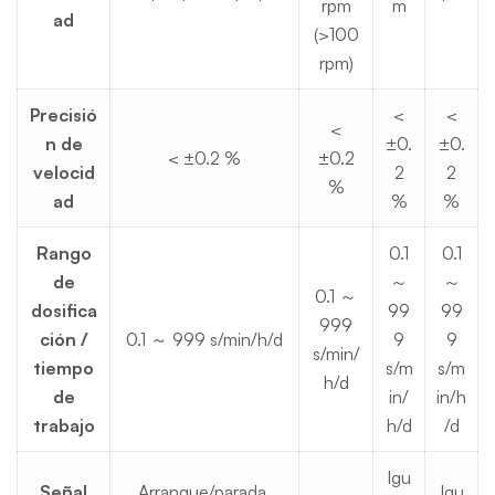
rpm
m
ad
(>100
rpm)
Precisió
<
<
<
n de
±0.
±0.
< ±0.2 %
±0.2
velocid
2
2
%
ad
%
%
Rango
0.1
0.1
de
～
～
0.1 ～
dosifica
99
99
999
ción /
0.1 ～ 999 s/min/h/d
9
9
s/min/
tiempo
s/m
s/m
h/d
de
in/
in/h
trabajo
h/d
/d
Igu
Señal
Arranque/parada,
Igu