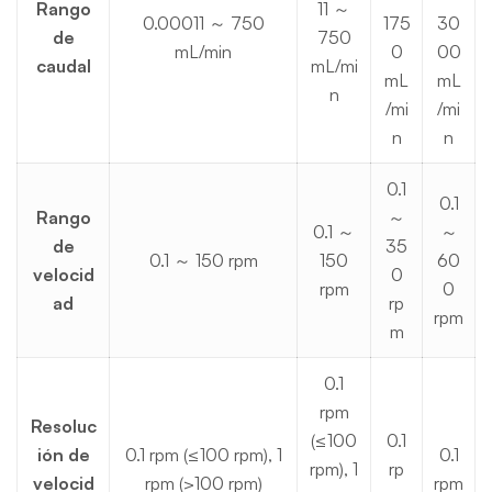
Rango
11 ～
0.00011 ～ 750
175
30
de
750
mL/min
0
00
caudal
mL/mi
mL
mL
n
/mi
/mi
n
n
0.1
0.1
Rango
～
0.1 ～
～
de
35
0.1 ～ 150 rpm
150
60
velocid
0
rpm
0
ad
rp
rpm
m
0.1
rpm
Resoluc
(≤100
0.1
ión de
0.1 rpm (≤100 rpm), 1
0.1
rpm), 1
rp
velocid
rpm (>100 rpm)
rpm