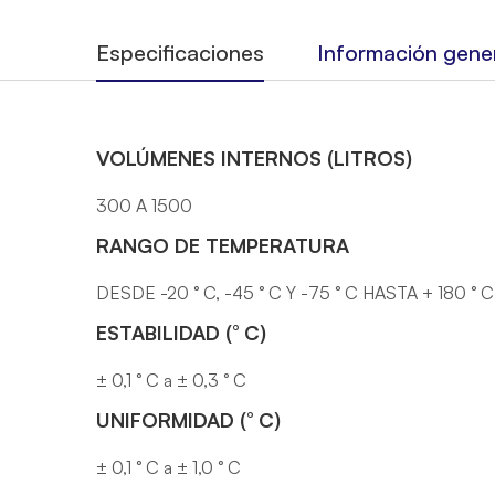
Especificaciones
Información gene
VOLÚMENES INTERNOS (LITROS)
300 A 1500
RANGO DE TEMPERATURA
DESDE -20 ° C, -45 ° C Y -75 ° C HASTA + 180 ° C
ESTABILIDAD (° C)
± 0,1 ° C a ± 0,3 ° C
UNIFORMIDAD (° C)
± 0,1 ° C a ± 1,0 ° C