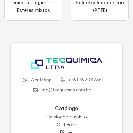
microbiológico –
Politetrafluoroetileno
Esteres mixtos
(PTFE)
WhatsApp
+591 69208736
info@tecquimica.com.bo
Catálogo
Catálogo completo
Carl Roth
Binder