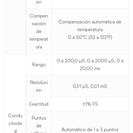
ón
Compen
Compensación automática de
sación
temperatura
de
0 a 50°C (32 a 122°F)
temperat
ura
0 a 200,0 µS; 0 a 2000 µS; 0 a
Rango
20,00 ms
Resoluci
0,1/1 µS, 0,01 mS
ón
Exactitud
±1% FS
Condu
Puntos
ctivida
de
Automático de 1 a 3 puntos
d