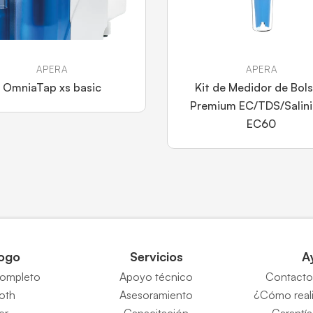
APERA
APERA
OmniaTap xs basic
Kit de Medidor de Bolsi
Premium EC/TDS/Salin
EC60
ogo
Servicios
A
completo
Apoyo técnico
Contacto 
Roth
Asesoramiento
¿Cómo reali