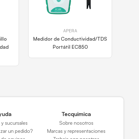
APERA
llo
Medidor de Conductividad/TDS
idad
Portátil EC850
yuda
Tecquimica
y sucursales
Sobre nosotros
zar un pedido?
Marcas y representaciones