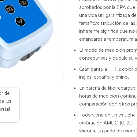
aprobados por la EPA que s
una vida útil garantizada d
tamaño/distribución de las p
inherente significa que no 
estándares a temperatura 
El modo de medición prome
consecutivas y calcula su 
Gran pantalla TFT a color 
inglés, español y chino.
La batería de litio recarga
horas de medición continua
comparación con otros pr
Todo viene en un estuche d
calibración AMCO (0, 20, 1
silicona, un paño de microf