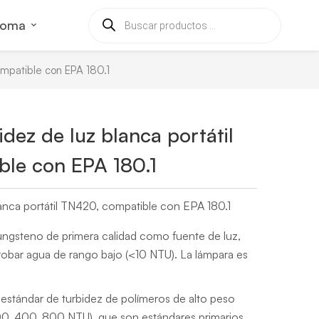
ioma
ompatible con EPA 180.1
dez de luz blanca portátil
le con EPA 180.1
anca portátil TN420, compatible con EPA 180.1
ungsteno de primera calidad como fuente de luz,
robar agua de rango bajo (<10 NTU). La lámpara es
s estándar de turbidez de polímeros de alto peso
0, 400, 800 NTU), que son estándares primarios