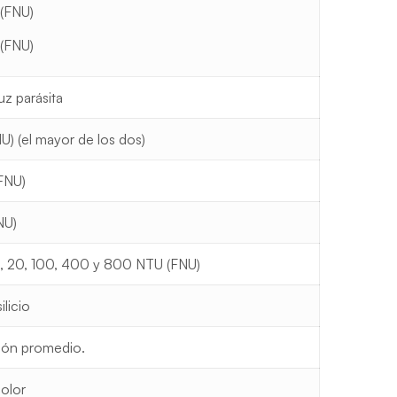
 (FNU)
(FNU)
uz parásita
U) (el mayor de los dos)
(FNU)
NU)
, 20, 100, 400 y 800 NTU (FNU)
ilicio
ión promedio.
color