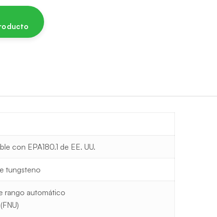
producto
n
ble con EPA180.1 de EE. UU.
de tungsteno
e rango automático
 (FNU)