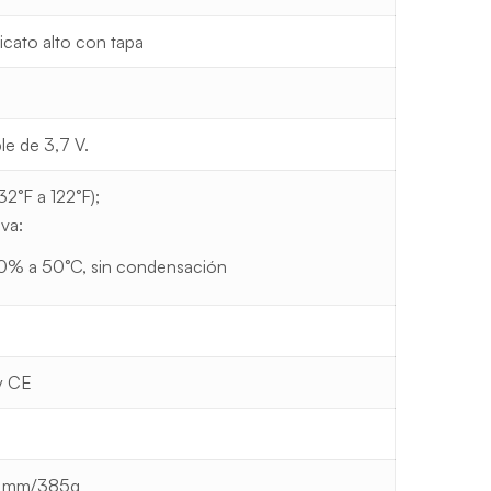
cato alto con tapa
ble de 3,7 V.
2°F a 122°F);
va:
0% a 50°C, sin condensación
y CE
) mm/385g