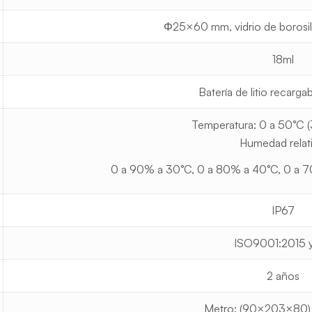
Φ25×60 mm, vidrio de borosili
18ml
Batería de litio recarga
Temperatura: 0 a 50°C (3
Humedad relati
0 a 90% a 30°C, 0 a 80% a 40°C, 0 a 7
IP67
ISO9001:2015 
2 años
Metro: (90×203×80