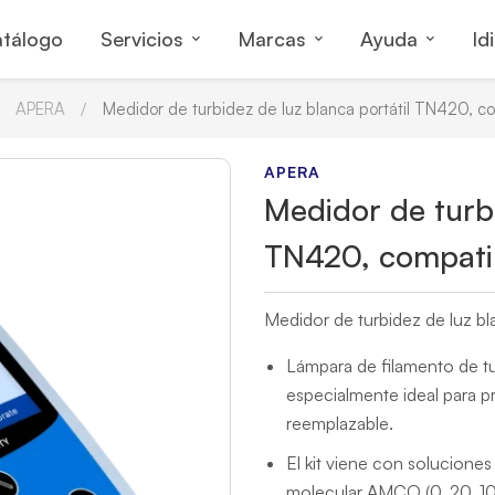
tálogo
Servicios
Marcas
Ayuda
Id
APERA
Medidor de turbidez de luz blanca portátil TN420, c
APERA
Medidor de turbi
TN420, compatib
Medidor de turbidez de luz bl
Lámpara de filamento de t
especialmente ideal para p
reemplazable.
El kit viene con solucione
molecular AMCO (0, 20, 10