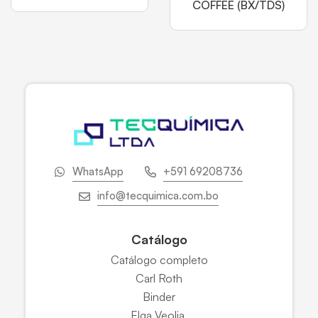
COFFEE (BX/TDS)
WhatsApp
+591 69208736
info@tecquimica.com.bo
Catálogo
Catálogo completo
Carl Roth
Binder
Elga Veolia