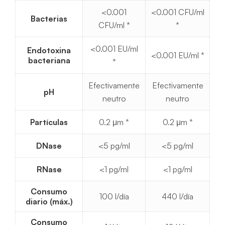
<0.001
<0.001 CFU/ml
Bacterias
CFU/ml *
*
<0.001 EU/ml
Endotoxina
<0.001 EU/ml *
bacteriana
*
Efectivamente
Efectivamente
pH
neutro
neutro
Partículas
0.2 μm *
0.2 μm *
DNase
<5 pg/ml
<5 pg/ml
RNase
<1 pg/ml
<1 pg/ml
Consumo
100 l/día
440 l/día
diario (máx.)
Consumo