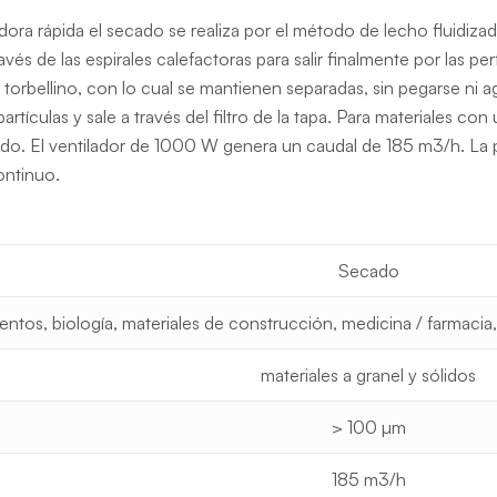
cadora rápida el secado se realiza por el método de lecho fluidiza
avés de las espirales calefactoras para salir finalmente por las 
 en torbellino, con lo cual se mantienen separadas, sin pegarse
 partículas y sale a través del filtro de la tapa. Para materiales
ndo. El ventilador de 1000 W genera un caudal de 185 m3/h. La p
ontinuo.
Secado
mentos, biología, materiales de construcción, medicina / farmacia,
materiales a granel y sólidos
> 100 µm
185 m3/h