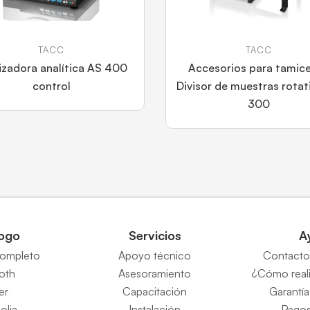
TACC
TACC
zadora analítica AS 400
Accesorios para tamic
control
Divisor de muestras rotat
300
ogo
Servicios
A
completo
Apoyo técnico
Contacto 
Roth
Asesoramiento
¿Cómo reali
er
Capacitación
Garantía
eolia
Instalación
Pagos