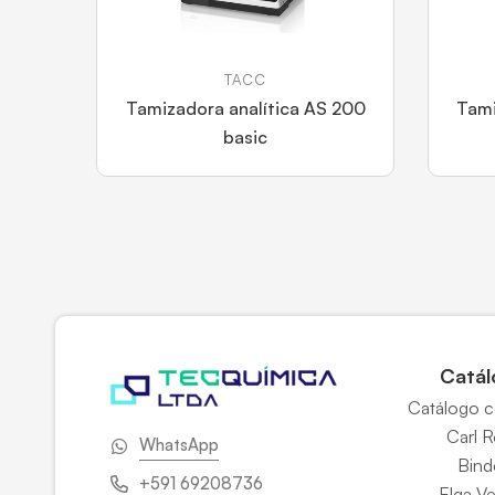
TACC
Tamizadora analítica AS 200
Tami
basic
Catál
Catálogo 
Carl 
WhatsApp
Bind
+591 69208736
Elga V