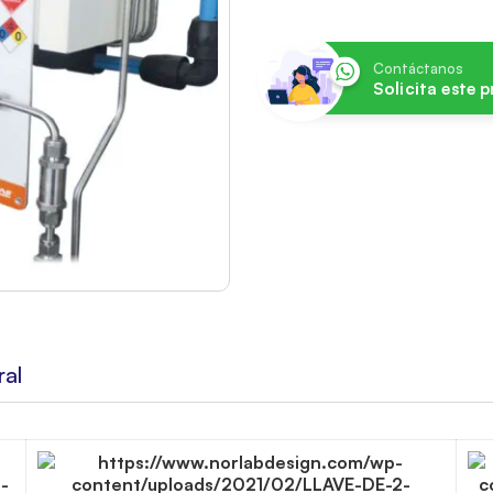
Contáctanos
Solicita este 
ral