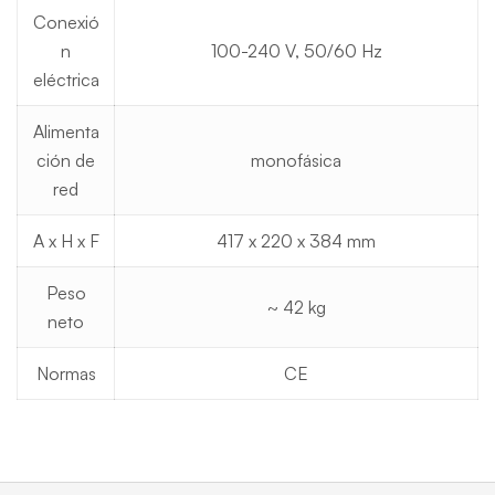
Conexió
n
100-240 V, 50/60 Hz
eléctrica
Alimenta
ción de
monofásica
red
A x H x F
417 x 220 x 384 mm
Peso
~ 42 kg
neto
Normas
CE