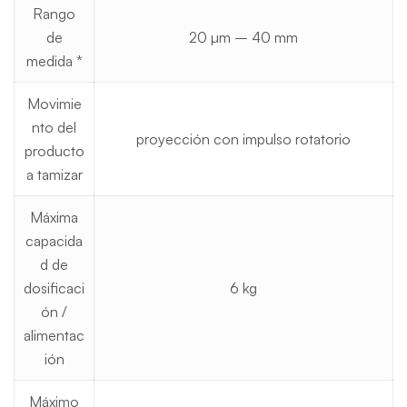
Rango
de
20 µm – 40 mm
medida *
Movimie
nto del
proyección con impulso rotatorio
producto
a tamizar
Máxima
capacida
d de
dosificaci
6 kg
ón /
alimentac
ión
Máximo