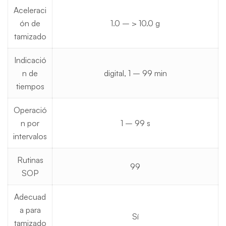
Aceleraci
ón de
1.0 – > 10.0 g
tamizado
Indicació
n de
digital, 1 – 99 min
tiempos
Operació
n por
1 – 99 s
intervalos
Rutinas
99
SOP
Adecuad
a para
Sí
tamizado