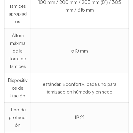
100 mm / 200 mm / 203 mm (8″) / 305
tamices
mm / 315 mm
apropiad
os
Altura
máxima
de la
510 mm
torre de
tamices
Dispositiv
estándar, «confort», cada uno para
os de
tamizado en húmedo y en seco
fijación
Tipo de
protecci
IP 21
ón