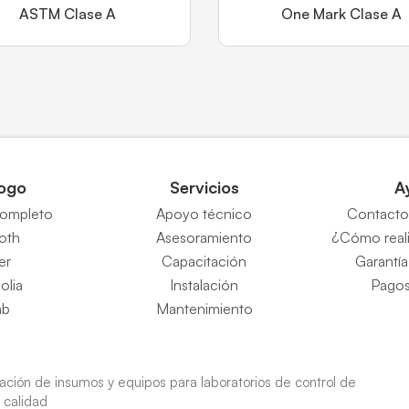
ASTM Clase A
One Mark Clase A
ogo
Servicios
A
completo
Apoyo técnico
Contacto 
Roth
Asesoramiento
¿Cómo reali
er
Capacitación
Garantía
eolia
Instalación
Pagos
ab
Mantenimiento
ión de insumos y equipos para laboratorios de control de
calidad