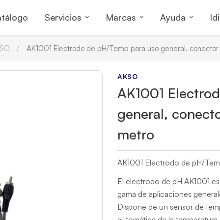
tálogo
Servicios
Marcas
Ayuda
Id
KSO
AK1001 Electrodo de pH/Temp para uso general, conector
AKSO
AK1001 Electro
general, conect
metro
AK1001 Electrodo de pH/Tem
El electrodo de pH AK1001 es
gama de aplicaciones general
Dispone de un sensor de temp
automática de la temperatura,