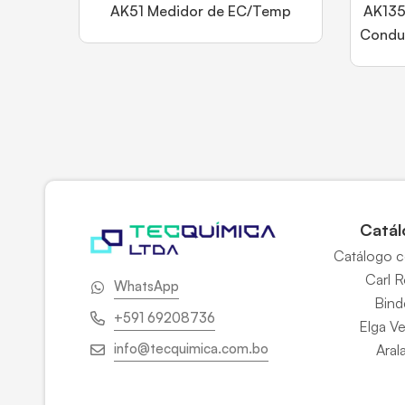
AK51 Medidor de EC/Temp
AK135
Condu
Catál
Catálogo 
Carl 
WhatsApp
Bind
+591 69208736
Elga V
info@tecquimica.com.bo
Aral