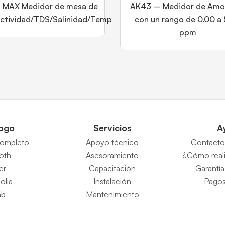
 MAX Medidor de mesa de
AK43 – Medidor de Amo
ctividad/TDS/Salinidad/Temp
con un rango de 0.00 a
ppm
ogo
Servicios
A
completo
Apoyo técnico
Contacto 
Roth
Asesoramiento
¿Cómo reali
er
Capacitación
Garantía
eolia
Instalación
Pagos
ab
Mantenimiento