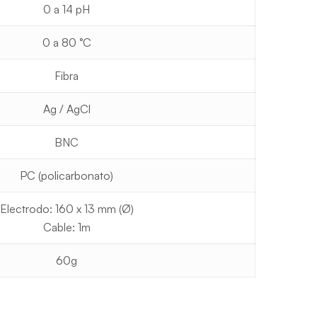
0 a 14 pH
0 a 80 °C
Fibra
Ag / AgCl
BNC
PC (policarbonato)
Electrodo: 160 x 13 mm (Ø)
Cable: 1m
60g