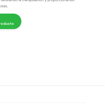
isas.
producto