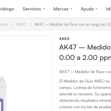
tálogo
Servicios
Marcas
Ayuda
Id
uctos
AKSO
AK47 – Medidor de Flúor con un rango de 0
AKSO
AK47 – Medidor
0.00 a 2.00 pp
AK47 – Medidor de Flúor co
El Medidor de Flúor AKSO es p
campo. La línea de fotómetros
adonde lo necesite. Su operac
obteniendo resultados inmedia
colores con los kits de prueba