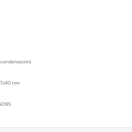
 condensación)
x77x40 mm
PADNS