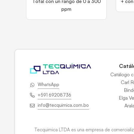
Total con un rango de 0 a 300
+ con
ppm
Catál
Catálogo 
Carl 
WhatsApp
Bind
+591 69208736
Elga V
info@tecquimica.com.bo
Aral
Tecquimica LTDA es una empresa de comercializac