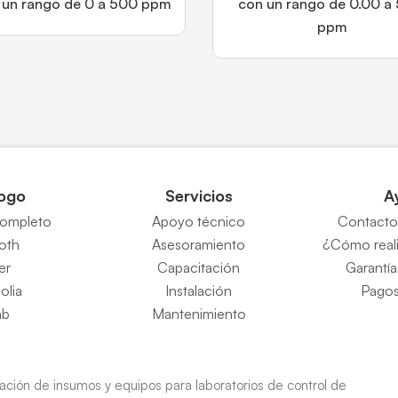
 un rango de 0 a 500 ppm
con un rango de 0.00 a
ppm
ogo
Servicios
A
completo
Apoyo técnico
Contacto 
Roth
Asesoramiento
¿Cómo reali
er
Capacitación
Garantía
eolia
Instalación
Pagos
ab
Mantenimiento
ión de insumos y equipos para laboratorios de control de