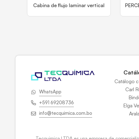
Cabina de flujo laminar vertical
PERC
Catál
Catálogo 
Carl 
WhatsApp
Bind
+591 69208736
Elga V
info@tecquimica.com.bo
Aral
Tecquimica LTDA es una empresa de comercializac