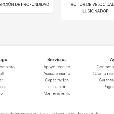
EPCIÓN DE PROFUNDIDAD
ROTOR DE VELOCIDA
ILUSIONADOR
ogo
Servicios
A
completo
Apoyo técnico
Contacto 
Roth
Asesoramiento
¿Cómo reali
er
Capacitación
Garantía
eolia
Instalación
Pagos
ab
Mantenimiento
ión de insumos y equipos para laboratorios de control de