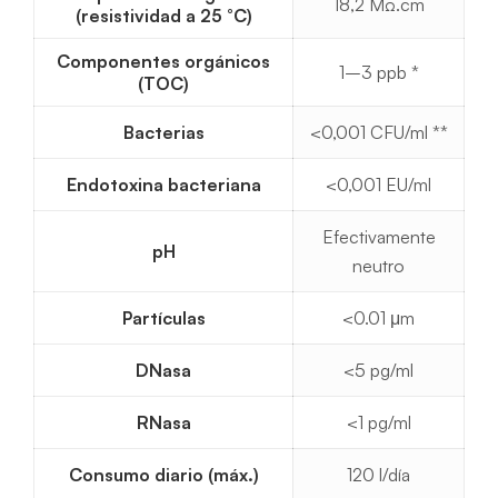
18,2 MΩ.cm
(resistividad a 25 °C)
Componentes orgánicos
1–3 ppb *
(TOC)
Bacterias
<0,001 CFU/ml **
Endotoxina bacteriana
<0,001 EU/ml
Efectivamente
pH
neutro
Partículas
<0.01 μm
DNasa
<5 pg/ml
RNasa
<1 pg/ml
Consumo diario (máx.)
120 l/día