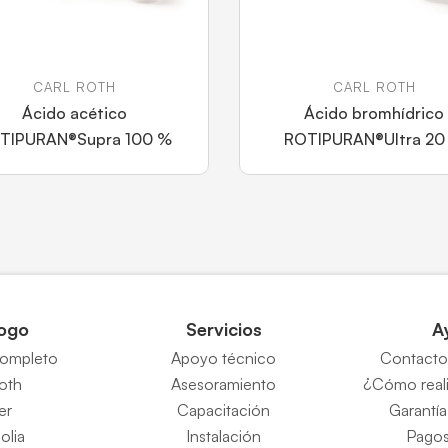
CARL ROTH
CARL ROTH
Ácido acético
Ácido bromhídrico
TIPURAN®Supra 100 %
ROTIPURAN®Ultra 20
ogo
Servicios
A
completo
Apoyo técnico
Contacto 
Roth
Asesoramiento
¿Cómo reali
er
Capacitación
Garantía
eolia
Instalación
Pagos