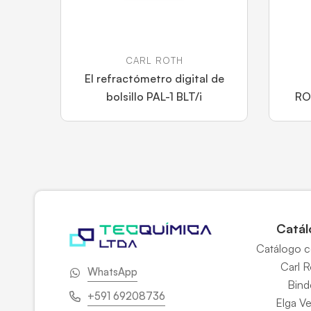
CARL ROTH
El refractómetro digital de
bolsillo PAL-1 BLT/i
RO
Catál
Catálogo 
Carl 
WhatsApp
Bind
+591 69208736
Elga V