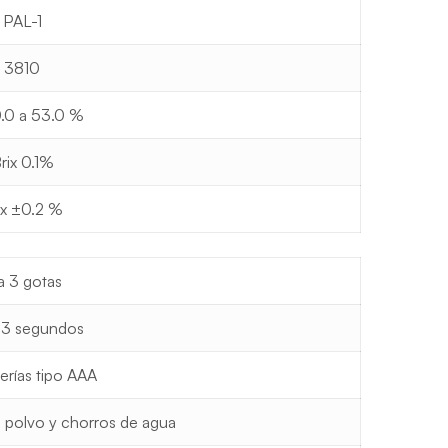
PAL-1
3810
0.0 a 53.0 %
rix 0.1%
ix ±0.2 %
a 3 gotas
 3 segundos
erías tipo AAA
l polvo y chorros de agua