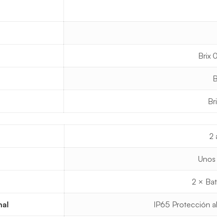
Brix 
B
Br
2 
Unos
2 × Bat
nal
IP65 Protección a