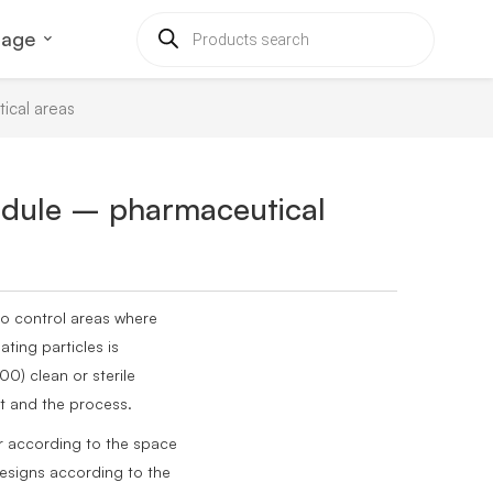
uage
ical areas
odule – pharmaceutical
to control areas where
ting particles is
00) clean or sterile
t and the process.
r according to the space
designs according to the