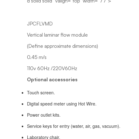
d solid solid” valign=”top” width=”77″>
JPCFLVMD
Vertical laminar flow module
(Define approximate dimensions)
0.45 m/s
110v 60Hz /220V60Hz
Optional accessories
Touch screen.
Digital speed meter using Hot Wire.
Power outlet kits.
Service keys for entry (water, air, gas, vacuum).
Laboratory chair.