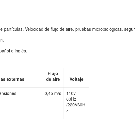
 partículas, Velocidad de flujo de aire, pruebas microbiológicas, seguri
ón.
añol o inglés.
Flujo
as externas
de aire
Voltaje
mensiones
0,45 m/s
110v
60Hz
/220V60H
z