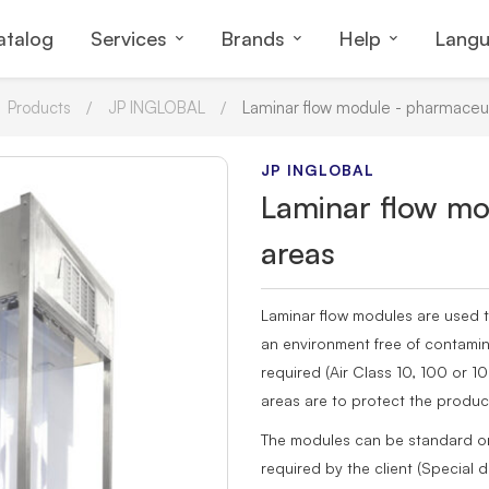
atalog
Services
Brands
Help
Lang
Products
JP INGLOBAL
Laminar flow module - pharmaceut
JP INGLOBAL
Laminar flow m
areas
Laminar flow modules are used 
an environment free of contamina
required (Air Class 10, 100 or 10
areas are to protect the produc
The modules can be standard o
required by the client (Special 