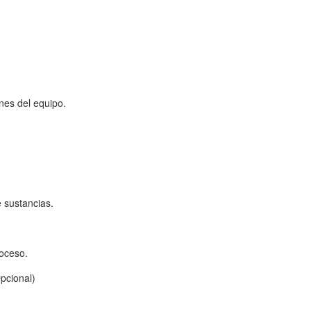
ones del equipo.
e sustancias.
roceso.
Opcional)